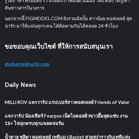
รูโตะ ฯลฯ พร้อมทั้ง รีวิวเกมดัง ภาพยนต์ อนิเมะ ให้แฟนๆ ได้รู้เท่า
ทันข่าวสารในวงการ
นอกจากนี้ FIGMODEL.COM ยังรวมอัลบั้ม สาวน้อย คอสเพลย์ สุด
น่ารัก มาให้แฟนทุกๆ คน ได้ติดตามกันได้ตลอด 24 ชั่วโมง
ขอขอบคุณเว็บไซต์ ที่ให้การสนับสนุนเรา
sbobetonline24.com
Daily News
MILLI ROV แจกวาร์ป แรปเปอร์สาวคอสเพลย์ Friends of Valor
แจกวาร์ป น้องเฟียร์ Fearpxx เน็ตไอดอลผิวขาวอึ๋มสุดแซ่บ งาน
18+ ไฟลุกครบทุกแพลตฟอร์ม
น้ำตาล ชลิตา คอสเพลย์ เทพีแมว Bastet สวยสง่าราวกับเทพีแห่ง