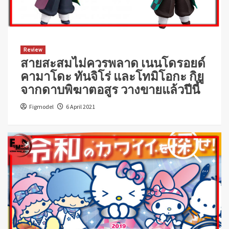
Review
สายสะสมไม่ควรพลาด เนนโดรอยด์
คามาโดะ ทันจิโร่ และโทมิโอกะ กิยู
จากดาบพิฆาตอสูร วางขายแล้วปีนี้
Figmodel
6 April 2021