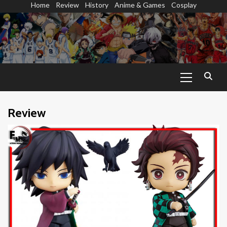
Home
Review
History
Anime & Games
Cosplay
Skip
to
content
Primary
Menu
Review