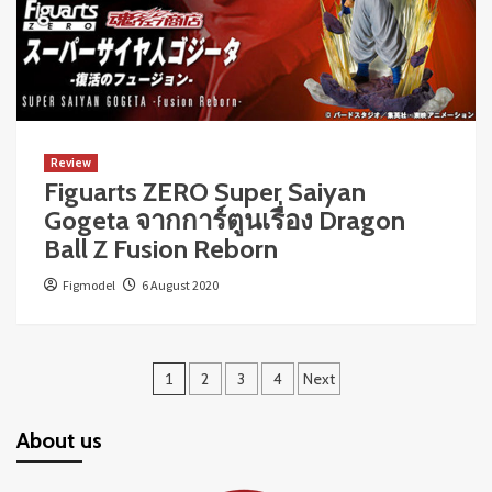
Review
Figuarts ZERO Super Saiyan
Gogeta จากการ์ตูนเรื่อง Dragon
Ball Z Fusion Reborn
Figmodel
6 August 2020
Posts
1
2
3
4
Next
navigation
About us