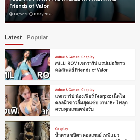
Friends of Valor
Figmodel
8 May 2026
Latest
Popular
Anime & Games
Cosplay
MILLI ROV แจกวาร์ป แรปเปอร์สาว
คอสเพลย์ Friends of Valor
Anime & Games
Cosplay
แจกวาร์ป น้องเฟียร์ Fearpxx เน็ตไอ
ดอลผิวขาวอึ๋มสุดแซ่บ งาน 18+ ไฟลุก
ครบทุกแพลตฟอร์ม
Cosplay
น้ำตาล ชลิตา คอสเพลย์ เทพีแมว