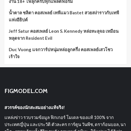
งาน 18+ ไฟลุกครบทุกแพลตฟอร์ม
น้ำตาล ชลิตา คอสเพลย์ เทพีแมว Bastet สวยสง่าราวกับเทพี
แห่งอียิปต์
Jeff Satur คอสเพลย์ Leon S. Kennedy หล่อทะลุจอ เหมือน
หลุดจาก Resident Evil
Duc Vuong แจกวาร์ปหนุ่มหล่อลูกครึ่ง คอสเพลย์เสวโชว
เร้าใจ
FIGMODEL.COM
สวรรค์ของนักสะสมอย่างแท้จริง!
แหล่งข่าว รวบรวมข้อมูล ฟิกเกอร์ โมเดล ของแท้ 100% จาก
ประเทศญี่ปุ่น และประวัติ ตัวละคร การ์ตูน วันพีช, ดราก้อนบอล, นา