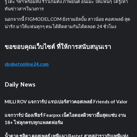
รูโตะ ฯลฯ พร้อมทั้ง รีวิวเกมดัง ภาพยนต์ อนิเมะ ให้แฟนๆ ได้รู้เท่า
ทันข่าวสารในวงการ
นอกจากนี้ FIGMODEL.COM ยังรวมอัลบั้ม สาวน้อย คอสเพลย์ สุด
น่ารัก มาให้แฟนทุกๆ คน ได้ติดตามกันได้ตลอด 24 ชั่วโมง
ขอขอบคุณเว็บไซต์ ที่ให้การสนับสนุนเรา
sbobetonline24.com
Daily News
MILLI ROV แจกวาร์ป แรปเปอร์สาวคอสเพลย์ Friends of Valor
แจกวาร์ป น้องเฟียร์ Fearpxx เน็ตไอดอลผิวขาวอึ๋มสุดแซ่บ งาน
18+ ไฟลุกครบทุกแพลตฟอร์ม
น้ำตาล ชลิตา คอสเพลย์ เทพีแมว Bastet สวยสง่าราวกับเทพีแห่ง