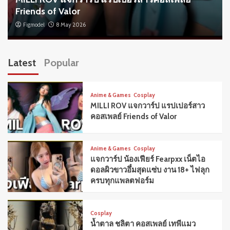
Friends of Valor
Figmodel
8 May 2026
Latest
Popular
Anime & Games
Cosplay
MILLI ROV แจกวาร์ป แรปเปอร์สาว
คอสเพลย์ Friends of Valor
Anime & Games
Cosplay
แจกวาร์ป น้องเฟียร์ Fearpxx เน็ตไอ
ดอลผิวขาวอึ๋มสุดแซ่บ งาน 18+ ไฟลุก
ครบทุกแพลตฟอร์ม
Cosplay
น้ำตาล ชลิตา คอสเพลย์ เทพีแมว