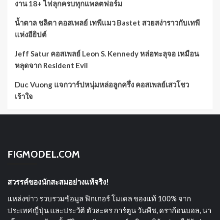
งาน 18+ ไฟลุกครบทุกแพลตฟอร์ม
น้ำตาล ชลิตา คอสเพลย์ เทพีแมว Bastet สวยสง่าราวกับเทพี
แห่งอียิปต์
Jeff Satur คอสเพลย์ Leon S. Kennedy หล่อทะลุจอ เหมือน
หลุดจาก Resident Evil
Duc Vuong แจกวาร์ปหนุ่มหล่อลูกครึ่ง คอสเพลย์เสวโชว
เร้าใจ
FIGMODEL.COM
สวรรค์ของนักสะสมอย่างแท้จริง!
แหล่งข่าว รวบรวมข้อมูล ฟิกเกอร์ โมเดล ของแท้ 100% จาก
ประเทศญี่ปุ่น และประวัติ ตัวละคร การ์ตูน วันพีช, ดราก้อนบอล, นา