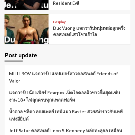
Resident Evil
Cosplay
Duc Vuong แจกวาร์ปหนุ่มหล่อลูกครึ่ง
คอสเพลย์เสวโชวเร้าใจ
Post update
MILLI ROV แจกวาร์ป แรปเปอร์สาวคอสเพลย์ Friends of
Valor
แจกวาร์ป น้องเฟียร์ Fearpxx เน็ตไอดอลผิวขาวอึ๋มสุดแซ่บ
งาน 18+ ไฟลุกครบทุกแพลตฟอร์ม
น้ำตาล ชลิตา คอสเพลย์ เทพีแมว Bastet สวยสง่าราวกับเทพี
แห่งอียิปต์
Jeff Satur คอสเพลย์ Leon S. Kennedy หล่อทะลุจอ เหมือน