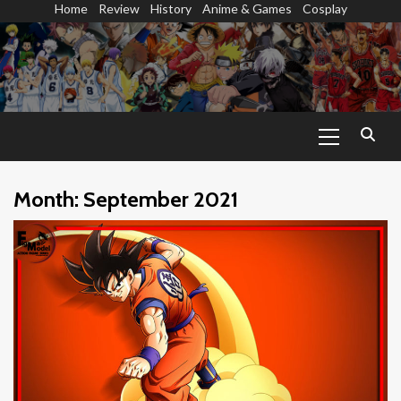
Home
Review
History
Anime & Games
Cosplay
Skip
to
content
Primary
Menu
Month:
September 2021