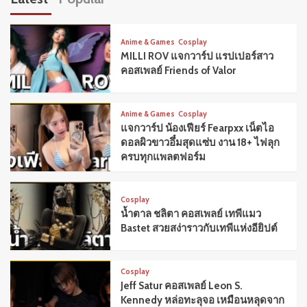
Anime & Games
Cosplay
MILLI ROV แจกวาร์ป แรปเปอร์สาว
คอสเพลย์ Friends of Valor
Anime & Games
Cosplay
แจกวาร์ป น้องเฟียร์ Fearpxx เน็ตไอ
ดอลผิวขาวอึ๋มสุดแซ่บ งาน 18+ ไฟลุก
ครบทุกแพลตฟอร์ม
Cosplay
น้ำตาล ชลิตา คอสเพลย์ เทพีแมว
Bastet สวยสง่าราวกับเทพีแห่งอียิปต์
Cosplay
Jeff Satur คอสเพลย์ Leon S.
Kennedy หล่อทะลุจอ เหมือนหลุดจาก