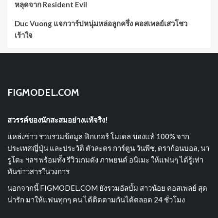
หลุดจาก Resident Evil
Duc Vuong แจกวาร์ปหนุ่มหล่อลูกครึ่ง คอสเพลย์เสวโชว
เร้าใจ
FIGMODEL.COM
สวรรค์ของนักสะสมอย่างแท้จริง!
แหล่งข่าว รวบรวมข้อมูล ฟิกเกอร์ โมเดล ของแท้ 100% จาก
ประเทศญี่ปุ่น และประวัติ ตัวละคร การ์ตูน วันพีช, ดราก้อนบอล, นา
รูโตะ ฯลฯ พร้อมทั้ง รีวิวเกมดัง ภาพยนต์ อนิเมะ ให้แฟนๆ ได้รู้เท่า
ทันข่าวสารในวงการ
นอกจากนี้ FIGMODEL.COM ยังรวมอัลบั้ม สาวน้อย คอสเพลย์ สุด
น่ารัก มาให้แฟนทุกๆ คน ได้ติดตามกันได้ตลอด 24 ชั่วโมง