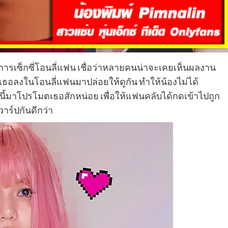
Cosplay
Duc Vuong แจกวาร์ปหนุ่มหล่อลูกครึ่ง
คอสเพลย์เสวโชวเร้าใจ
งการเซ็กซี่โอนลี่แฟน เชื่อว่าหลายคนน่าจะเคยเห็นผลงาน
Figmodel
20 August 2025
่เธอลงในโอนลี่แฟนมาปล่อยให้ดูกัน ทำให้น้องไม่ได้
รงนี้มาโปรโมตเธอสักหน่อย เพื่อให้แฟนคลับได้กดเข้าไปถูก
วาร์ปกันดีกว่า