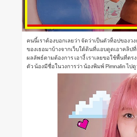
คนนี้เราต้องบอกเลยว่า จัดว่าเป็นตัวท็อปของว
ของเธอมาบ้างจากเว็บใต้ดินที่แอบดูดเอาคลิปที
ผลลัพธ์ตามต้องการ เอางี้ เราเลยขอใช้พื้นที่ต
ตัว น้องมีชื่อในวงการว่า น้องพิมพ์ Pimnalin ไปดู