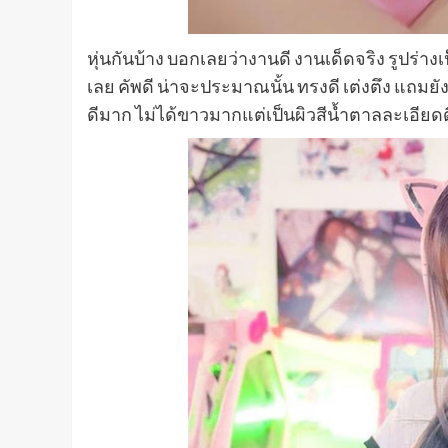
หุ่นกันบ้าง บอกเลยว่างานดี งานเด็ดจริง รูปร่า
เลย คัพดี น่าจะประมาณนั้น ทรงดี เต่งตึง แถมยัง
ดีมาก ไม่ได้ขาวมากแต่เป็นผิวสีน้ำตาลละเอียด