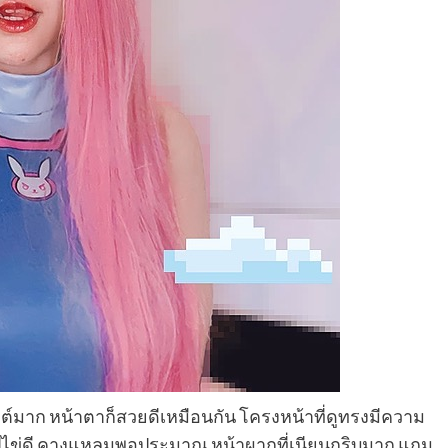
ฟกต์มาก หน้าตาก็สวยดีเหมือนกัน โครงหน้าที่ดูทรงมีความ
นรูปไข่ดี คางแหลมพอประมาณ หน้าผากที่เนียนกริบมาก แถม