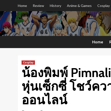
Skip
Home
Review
History
Anime & Games
Cosplay
to
content
Home
Cosplay
น้องพิมพ์ Pimna
หุ่นเซ็กซี่ โชว์
ออนไลน์