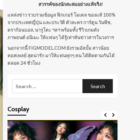
สวรรค์ของนักสะสมอย่างแท้จริง!
แหล่งข่าว รวบรวมข้อมูล ฟิกเกอร์ โมเดล ของแท้ 100%
จากประเทศญี่ปุ่น และประวัติ ตัวละคร การ์ตูน วันพีช,
ดราก้อนบอล, นารูโตะ ฯลฯ พร้อมทั้ง รีวิวเกมดัง
ภาพยนต์ อนิเมะ ให้แฟนๆ ได้รู้เท่าทันข่าวสารในวงการ
นอกจากนี้ FIGMODEL.COM ยังรวมอัลบั้ม สาวน้อย
คอสเพลย์ สุดน่ารัก มาให้แฟนทุกๆ คน ได้ติดตามกันได้
ตลอด 24 ชั่วโมง
Search
for:
Cosplay