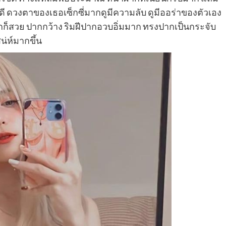
งดี ดวงตาของเธอเซ็กซี่มากดูมีความลับ ดูมีออร่าของตัวเอง
ปากก็สวย ปากกว้าง ริมฝีปากอวบอิ่มมาก ทรงปากเป็นกระจับ
สน่ห์มากขึ้น