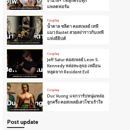
งาน 18+ ไฟลุกครบทุก
แพลตฟอร์ม
Cosplay
น้ำตาล ชลิตา คอสเพลย์ เทพี
แมว Bastet สวยสง่าราวกับเทพี
แห่งอียิปต์
Cosplay
Jeff Satur คอสเพลย์ Leon S.
Kennedy หล่อทะลุจอ เหมือน
หลุดจาก Resident Evil
Cosplay
Duc Vuong แจกวาร์ปหนุ่มหล่อ
ลูกครึ่ง คอสเพลย์เสวโชวเร้าใจ
Post update