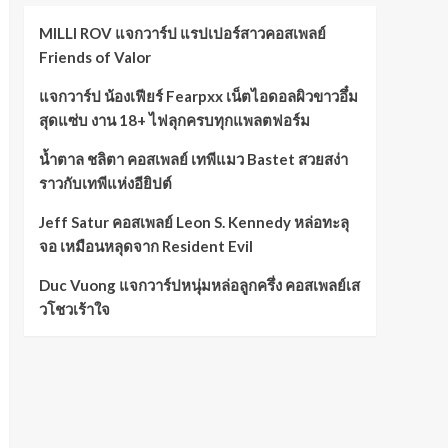
MILLI ROV แจกวาร์ป แรปเปอร์สาวคอสเพลย์
Friends of Valor
แจกวาร์ป น้องเฟียร์ Fearpxx เน็ตไอดอลผิวขาวอึ๋ม
สุดแซ่บ งาน 18+ ไฟลุกครบทุกแพลตฟอร์ม
น้ำตาล ชลิตา คอสเพลย์ เทพีแมว Bastet สวยสง่า
ราวกับเทพีแห่งอียิปต์
Jeff Satur คอสเพลย์ Leon S. Kennedy หล่อทะลุ
จอ เหมือนหลุดจาก Resident Evil
Duc Vuong แจกวาร์ปหนุ่มหล่อลูกครึ่ง คอสเพลย์เส
วโชวเร้าใจ