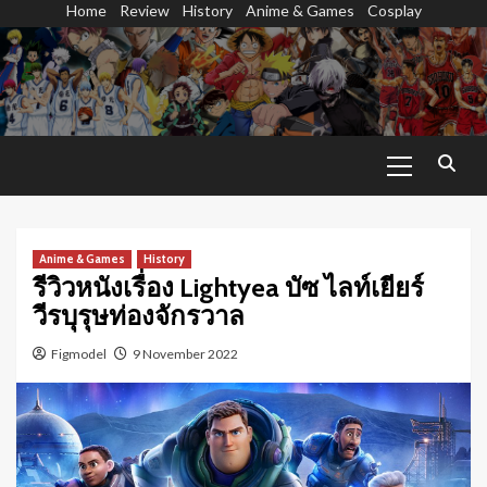
Home
Review
History
Anime & Games
Cosplay
Skip
to
content
Primary
Menu
Anime & Games
History
รีวิวหนังเรื่อง Lightyea บัซ ไลท์เยียร์
วีรบุรุษท่องจักรวาล
Figmodel
9 November 2022