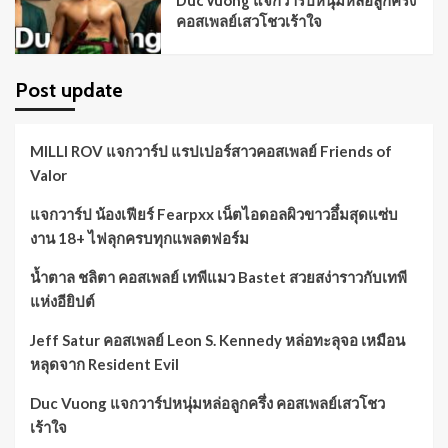
Duc Vuong แจกวาร์ปหนุ่มหล่อลูกครึ่ง
คอสเพลย์เสวโชวเร้าใจ
Post update
MILLI ROV แจกวาร์ป แรปเปอร์สาวคอสเพลย์ Friends of
Valor
แจกวาร์ป น้องเฟียร์ Fearpxx เน็ตไอดอลผิวขาวอึ๋มสุดแซ่บ
งาน 18+ ไฟลุกครบทุกแพลตฟอร์ม
น้ำตาล ชลิตา คอสเพลย์ เทพีแมว Bastet สวยสง่าราวกับเทพี
แห่งอียิปต์
Jeff Satur คอสเพลย์ Leon S. Kennedy หล่อทะลุจอ เหมือน
หลุดจาก Resident Evil
Duc Vuong แจกวาร์ปหนุ่มหล่อลูกครึ่ง คอสเพลย์เสวโชว
เร้าใจ