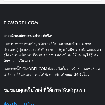
FIGMODEL.COM
สวรรค์ของนักสะสมอย่างแท้จริง!
แหล่งข่าว รวบรวมข้อมูล ฟิกเกอร์ โมเดล ของแท้ 100% จาก
ประเทศญี่ปุ่น และประวัติ ตัวละคร การ์ตูน วันพีช, ดราก้อนบอล, นา
รูโตะ ฯลฯ พร้อมทั้ง รีวิวเกมดัง ภาพยนต์ อนิเมะ ให้แฟนๆ ได้รู้เท่า
ทันข่าวสารในวงการ
นอกจากนี้ FIGMODEL.COM ยังรวมอัลบั้ม สาวน้อย คอสเพลย์ สุด
น่ารัก มาให้แฟนทุกๆ คน ได้ติดตามกันได้ตลอด 24 ชั่วโมง
ขอขอบคุณเว็บไซต์ ที่ให้การสนับสนุนเรา
sbobetonline24.com