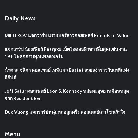
Daily News
MILLI ROV แจกวาร์ป แรปเปอร์สาวคอสเพลย์ Friends of Valor
แจกวาร์ป น้องเฟียร์ Fearpxx เน็ตไอดอลผิวขาวอึ๋มสุดแซ่บ งาน
18+ ไฟลุกครบทุกแพลตฟอร์ม
น้ำตาล ชลิตา คอสเพลย์ เทพีแมว Bastet สวยสง่าราวกับเทพีแห่ง
อียิปต์
Jeff Satur คอสเพลย์ Leon S. Kennedy หล่อทะลุจอ เหมือนหลุด
จาก Resident Evil
Duc Vuong แจกวาร์ปหนุ่มหล่อลูกครึ่ง คอสเพลย์เสวโชวเร้าใจ
Menu