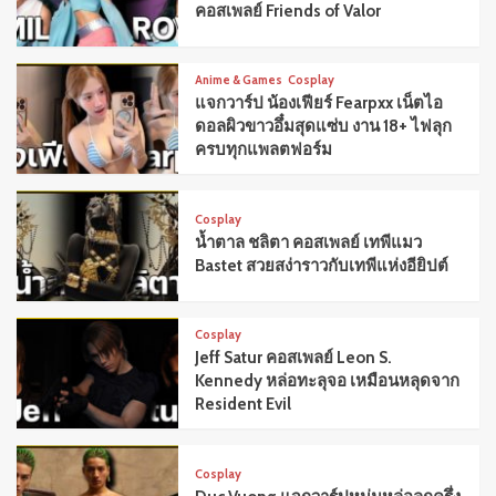
คอสเพลย์ Friends of Valor
Anime & Games
Cosplay
แจกวาร์ป น้องเฟียร์ Fearpxx เน็ตไอ
ดอลผิวขาวอึ๋มสุดแซ่บ งาน 18+ ไฟลุก
ครบทุกแพลตฟอร์ม
Cosplay
น้ำตาล ชลิตา คอสเพลย์ เทพีแมว
Bastet สวยสง่าราวกับเทพีแห่งอียิปต์
Cosplay
Jeff Satur คอสเพลย์ Leon S.
Kennedy หล่อทะลุจอ เหมือนหลุดจาก
Resident Evil
Cosplay