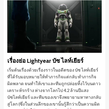
เรื่องย่อ Lightyear บัซ ไลท์เยียร์
เริ่มต้นเรื่องด้วยเรื่องราวในอดีตของ บัซ ไลท์เยียร์
ที่ได้รับมอบหมายให้ทำภารกิจแต่กลับ ทำภารกิจ
ผิดพลาด จนทำให้เขาและทีมถูกปล่อยทิ้งไว้บนดาว
เคราะห์รกร้าง ห่างจากโลกไป 4.2 ล้านปีแสง
บัซไลท์เยียร์ และทีมของเขาจึงพยายามหาทางกลับ
สู่โลก (ซึ่งในส่วนลึกของเขานั้นรู้สึกว่าเป็นความผิด