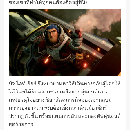
ของเขาที่ทำให้ทุกคนต้องติดอยู่ที่นี่)
บัซ ไลท์เยียร์ จึงพยายามหาวิธีเดินทางกลับสู่โลกให้
ได้ โดยได้รับความช่วยเหลือจากหุ่นยนต์แมว
เหมียวคู่ใจอย่าง ซ็อกส์แต่ภารกิจของเขากลับมี
ความยุ่งยากและซับซ้อนยิ่งกว่าเดิมเมื่อ เซิกร์
ปรากฏตัวขึ้น พร้อมแผนการลับ และกองทัพหุ่นยนต์
สุดร้ายกาจ