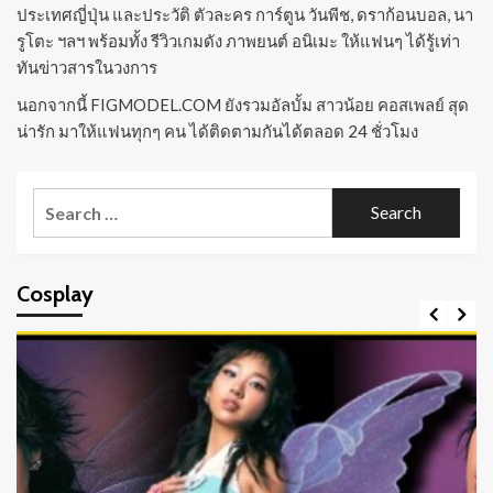
ประเทศญี่ปุ่น และประวัติ ตัวละคร การ์ตูน วันพีช, ดราก้อนบอล, นา
รูโตะ ฯลฯ พร้อมทั้ง รีวิวเกมดัง ภาพยนต์ อนิเมะ ให้แฟนๆ ได้รู้เท่า
ทันข่าวสารในวงการ
นอกจากนี้ FIGMODEL.COM ยังรวมอัลบั้ม สาวน้อย คอสเพลย์ สุด
น่ารัก มาให้แฟนทุกๆ คน ได้ติดตามกันได้ตลอด 24 ชั่วโมง
Search
for:
Cosplay