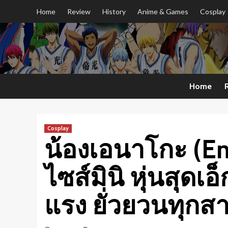
Skip
Home
Review
History
Anime & Games
Cosplay
to
content
Home
Cosplay
น้องเอนาโกะ (E
ไซส์มินิ หุ่นสุดเ
แรง ยั่วยวนทุกส