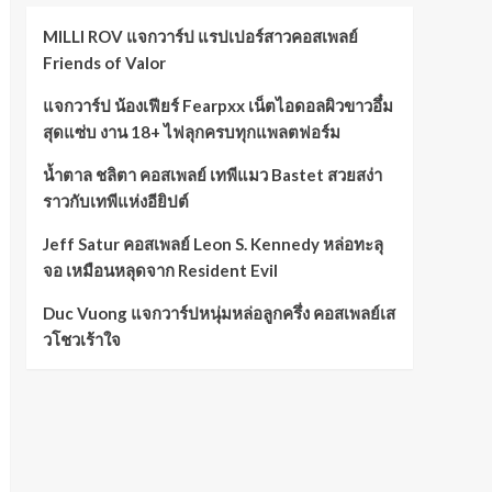
MILLI ROV แจกวาร์ป แรปเปอร์สาวคอสเพลย์
Friends of Valor
แจกวาร์ป น้องเฟียร์ Fearpxx เน็ตไอดอลผิวขาวอึ๋ม
สุดแซ่บ งาน 18+ ไฟลุกครบทุกแพลตฟอร์ม
น้ำตาล ชลิตา คอสเพลย์ เทพีแมว Bastet สวยสง่า
ราวกับเทพีแห่งอียิปต์
Jeff Satur คอสเพลย์ Leon S. Kennedy หล่อทะลุ
จอ เหมือนหลุดจาก Resident Evil
Duc Vuong แจกวาร์ปหนุ่มหล่อลูกครึ่ง คอสเพลย์เส
วโชวเร้าใจ