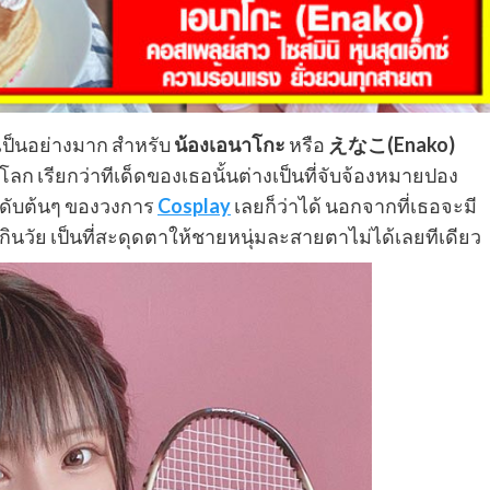
Cosplay
Duc Vuong แจกวาร์ปหนุ่มหล่อลูกครึ่ง
คอสเพลย์เสวโชวเร้าใจ
ยเป็นอย่างมาก สำหรับ
น้องเอนาโกะ
หรือ
えなこ(Enako)
Figmodel
20 August 2025
วโลก เรียกว่าทีเด็ดของเธอนั้นต่างเป็นที่จับจ้องหมายปอง
นดับต้นๆ ของวงการ
Cosplay
เลยก็ว่าได้ นอกจากที่เธอจะมี
่นเกินวัย เป็นที่สะดุดตาให้ชายหนุ่มละสายตาไม่ได้เลยทีเดียว