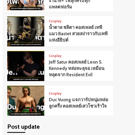
งาน 18+ ไฟลุกครบทุก
แพลตฟอร์ม
Cosplay
น้ำตาล ชลิตา คอสเพลย์ เทพี
แมว Bastet สวยสง่าราวกับเทพี
แห่งอียิปต์
Cosplay
Jeff Satur คอสเพลย์ Leon S.
Kennedy หล่อทะลุจอ เหมือน
หลุดจาก Resident Evil
Cosplay
Duc Vuong แจกวาร์ปหนุ่มหล่อ
ลูกครึ่ง คอสเพลย์เสวโชวเร้าใจ
Post update