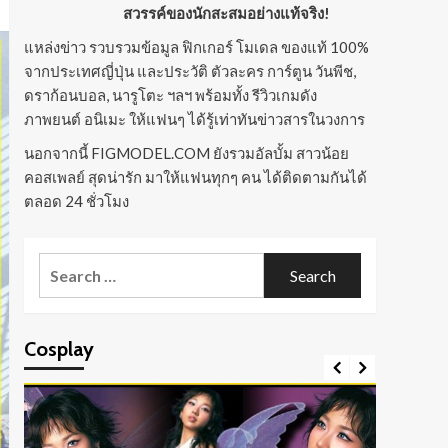
สวรรค์ของนักสะสมอย่างแท้จริง!
แหล่งข่าว รวบรวมข้อมูล ฟิกเกอร์ โมเดล ของแท้ 100%
จากประเทศญี่ปุ่น และประวัติ ตัวละคร การ์ตูน วันพีช,
ดราก้อนบอล, นารูโตะ ฯลฯ พร้อมทั้ง รีวิวเกมดัง
ภาพยนต์ อนิเมะ ให้แฟนๆ ได้รู้เท่าทันข่าวสารในวงการ
นอกจากนี้ FIGMODEL.COM ยังรวมอัลบั้ม สาวน้อย
คอสเพลย์ สุดน่ารัก มาให้แฟนทุกๆ คน ได้ติดตามกันได้
ตลอด 24 ชั่วโมง
Search
for:
Cosplay