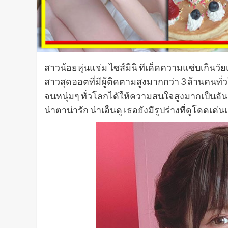
สาวน้อยหุ่นแจ่ม ไซส์มินิ ทีเด็ดความแซ่บเกินวั
สาวสุดฮอตที่มีผู้ติดตามสูงมากกว่า 3 ล้านคนทั่
จนหนุ่มๆ ทั่วโลกได้ให้ความสนใจสูงมากเป็นอั
น่าตาน่ารัก น่าเอ็นดู เธอยังมีรูปร่างที่ดูโดดเด